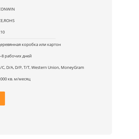
CONWIN
CE,ROHS
Е10
деревянная коробка или картон
5-8 рабочих дней
L/C, D/A, D/P, T/T, Western Union, MoneyGram
2000 кв. м/месяц