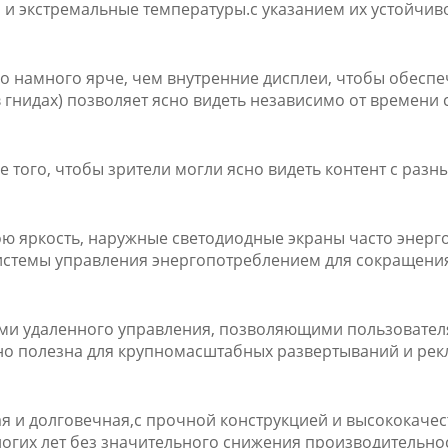
ер и экстремальные температуры.с указанием их устойчиво
чно намного ярче, чем внутренние дисплеи, чтобы обес
 гнидах) позволяет ясно видеть независимо от времени 
 того, чтобы зрители могли ясно видеть контент с разн
вою яркость, наружные светодиодные экраны часто энер
системы управления энергопотреблением для сокращени
ми удаленного управления, позволяющими пользователя
но полезна для крупномасштабных развертываний и рек
ная и долговечная,с прочной конструкцией и высококач
огих лет без значительного снижения производительнос