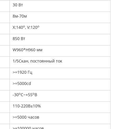
30 Вт
8м-70м
o
o
Х:140
, V:120
850 Вт
W960*H960 мм
1/5Скан, постоянный ток
>=1920 Гц
>=5000cd
o
o
-30
C~+55
В
110-220В±10%
>=5000 часов
>=100000 часов