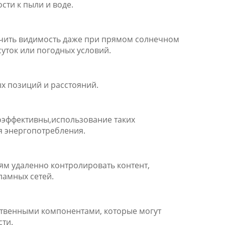
сти к пыли и воде.
печить видимость даже при прямом солнечном
суток или погодных условий.
ых позиций и расстояний.
гоэффективны,использование таких
я энергопотребления.
м удаленно контролировать контент,
ламных сетей.
ественными компонентами, которые могут
ти.