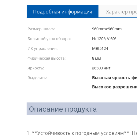
Подробная информация
Характер пр
Размер шкафа:
960mmx960mm
Большой угол обзора:
H: 120°; V:60°
ИК управления:
MBI5124
Физическая высота:
8 мм
Яркость:
≥6500 нит
Высокая яркость ф
Выделить:
Высокое разрешени
Описание продукта
1. **Устойчивость к погодным условиям**: