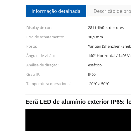
Informação detalhada
Descrição de pr
Display de cor:
281 trilhões de cores
Erro de achatamento:
≤0,5 mm
Porta:
Yantian (Shenzhen) She
Ângulo de visão:
140° Horizontal / 140° Ve
Análise de direção:
estático
Grau IP:
IP65
Temperatura operacional:
-20°C a 50°C
Ecrã LED de alumínio exterior IP65: le