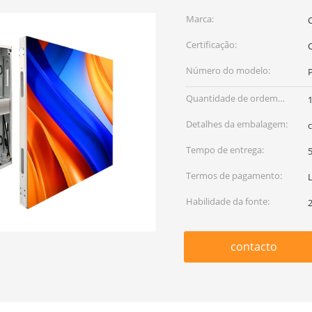
Marca:
Certificação:
Número do modelo:
Quantidade de ordem
mínima:
Detalhes da embalagem:
Tempo de entrega:
5
Termos de pagamento:
Habilidade da fonte:
contacto