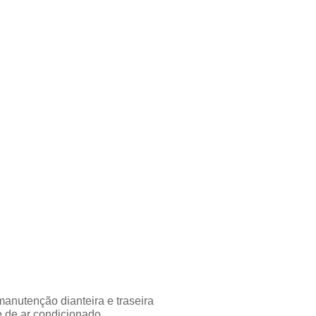
 manutenção dianteira e traseira
e de ar condicionado