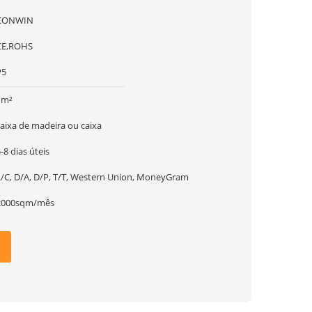
CONWIN
CE,ROHS
P5
1m²
caixa de madeira ou caixa
-8 dias úteis
L/C, D/A, D/P, T/T, Western Union, MoneyGram
2000sqm/mês