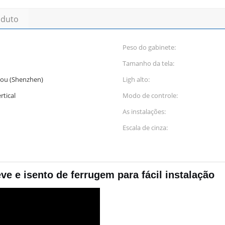
oduto
Peso do gabinete:
Tamanho da tela:
kou (Shenzhen)
Ligh alto:
rtical
Modo de controle:
As instalações:
Escala de cinza:
ve e isento de ferrugem para fácil instalação