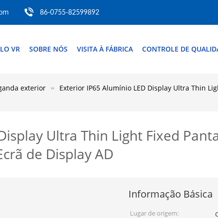
com
86-0755-82599892
LO VR
SOBRE NÓS
VISITA À FÁBRICA
CONTROLE DE QUALID
ganda exterior
Exterior IP65 Alumínio LED Display Ultra Thin Li
Display Ultra Thin Light Fixed Pant
Ecrã de Display AD
Informação Básica
Lugar de origem: