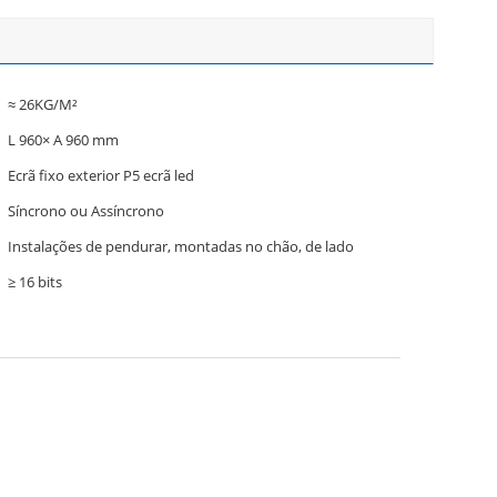
≈ 26KG/M²
L 960× A 960 mm
Ecrã fixo exterior P5 ecrã led
Síncrono ou Assíncrono
Instalações de pendurar, montadas no chão, de lado
≥ 16 bits