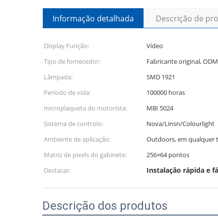
Informação detalhada
Descrição de pr
Display Função:
Vídeo
Tipo de fornecedor:
Fabricante original, OD
Lâmpada:
SMD 1921
Período de vida:
100000 horas
microplaqueta do motorista:
MBI 5024
Sistema de controlo:
Nova/Linsn/Colourlight
Ambiente de aplicação:
Outdoors, em qualquer
Matriz de pixels do gabinete:
256×64 pontos
Instalação rápida e f
Destacar:
Descrição dos produtos