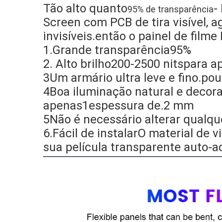
Tão alto quanto
-
95% de transparência
Screen com PCB de tira visível, a
invisíveis.então o painel de film
1.Grande transparência
95%
2. Alto brilho
200-2500 nits
para ap
3Um armário ultra leve e fino.
pou
4Boa iluminação natural e decoraç
apenas
1espessura de.2 mm
5Não é necessário alterar qualque
6.
Fácil de instalar
O material de v
sua película transparente auto-a