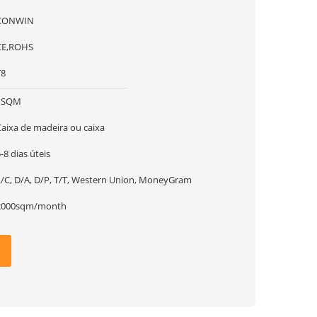
CONWIN
CE,ROHS
T8
1SQM
Caixa de madeira ou caixa
-8 dias úteis
L/C, D/A, D/P, T/T, Western Union, MoneyGram
2000sqm/month