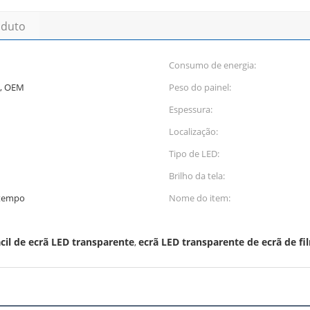
oduto
Consumo de energia:
M, OEM
Peso do painel:
Espessura:
Localização:
Tipo de LED:
Brilho da tela:
 tempo
Nome do item:
ácil de ecrã LED transparente
ecrã LED transparente de ecrã de fil
,