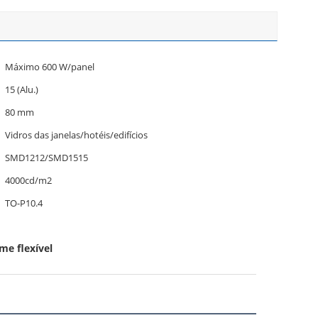
Máximo 600 W/panel
15 (Alu.)
80 mm
Vidros das janelas/hotéis/edifícios
SMD1212/SMD1515
4000cd/m2
TO-P10.4
me flexível