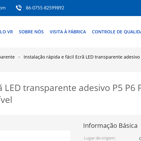
com
86-0755-82599892
LO VR
SOBRE NÓS
VISITA À FÁBRICA
CONTROLE DE QUALID
parente
Instalação rápida e fácil Ecrã LED transparente adesivo
crã LED transparente adesivo P5 P6
ível
Informação Básica
Lugar de origem: