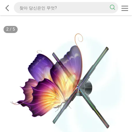
2
/
5