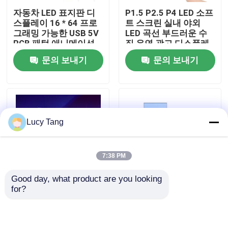
자동차 LED 표지판 디
P1.5 P2.5 P4 LED 소프
스플레이 16 * 64 프로
트 스크린 실내 야외
VR 쇼
그래밍 가능한 USB 5V
LED 곡선 부드러운 수
RGB 패턴 애니메이션
직 유연 광고 디스플레
텍스트 DIY 스크롤 패널
이 스크린
문의 보내기
문의 보내기
우리 에 관한 것
원격 제어 광고 LED 화
면
공장 투어
Lucy Tang
품질 관리
7:38 PM
저희와 연락
Good day, what product are you looking 
for?
뉴스
드론 마법 카펫 스크린
P2.5 접이식 LED 포스
과 함께 비행 LED 디스
터 실내 LED 포스터 광
플레이 LED 필름 스크
고 제품 쇼
린
인용 을 요청 하십시오