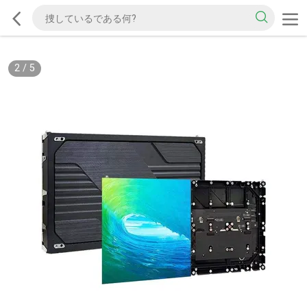
2
/
5