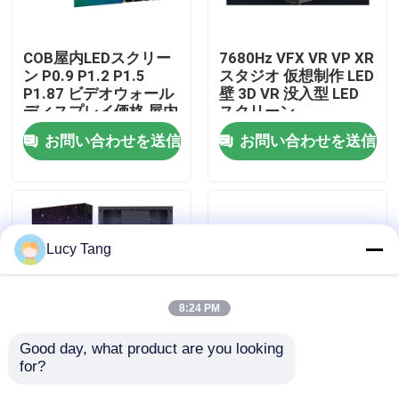
VRショー
COB屋内LEDスクリー
7680Hz VFX VR VP XR
ン P0.9 P1.2 P1.5
スタジオ 仮想制作 LED
P1.87 ビデオウォール
壁 3D VR 没入型 LED
わたしたち に つい て
ディスプレイ価格 屋内
スクリーン
LEDディスプレイ LED
お問い合わせを送信
お問い合わせを送信
COBスクリーン
工場 ツアー
品質管理
Lucy Tang
連絡 ください
8:24 PM
ニュース
Good day, what product are you looking 
for?
3Dステージダンスフロ
防水COB 室内 小型ピ
アパネルディスプレイ
クセルピッチ P0.6
引金 を 求め て ください