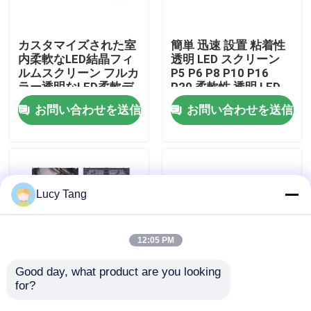
VRショー
カスタマイズされた室
簡単 迅速 設置 粘着性
内柔軟なLED結晶フィ
透明 LED スクリーン
ルムスクリーン フルカ
P5 P6 P8 P10 P16
わたしたち に つい て
ラー透明なLED柔軟デ
P20 柔軟性 透明 LED
ィスプレイ
フィルム ディスプレイ
お問い合わせを送信
お問い合わせを送信
工場 ツアー
品質管理
Lucy Tang
連絡 ください
12:05 PM
ニュース
Good day, what product are you looking 
for?
屋外 透明 イベント
3.91-7.82mm ピクセ
LED スクリーン P3.91
ルピッチ透明LEDディ
引金 を 求め て ください