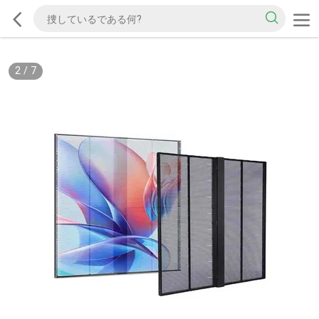
2
/
7