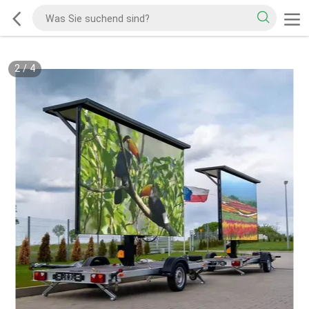
2
/
4