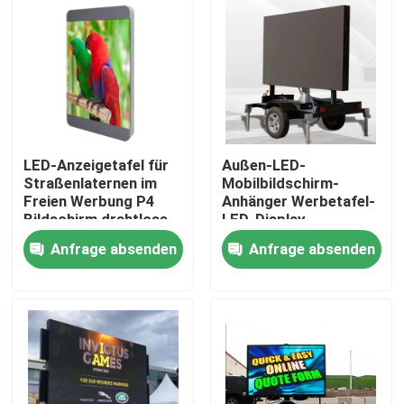
LED-Anzeigetafel für
Außen-LED-
Straßenlaternen im
Mobilbildschirm-
Freien Werbung P4
Anhänger Werbetafel-
Bildschirm drahtlose
LED-Display-
zentrale Verwaltung
Bildschirm-LED-
Anfrage absenden
Anfrage absenden
Zeichen
Bildschirm-Anhänger
Zu Hause
Produkte
Videos