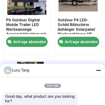
VR-Show
P6 Outdoor Digital
Outdoor P4 LED-
Mobile Trailer LED
Schild Bildschirm
Über uns
Werbeanzeige
Anhänger Solarpanel
Anzeigebildschirm mit
Werbeanhänger HD
SDK-Funktion für
LED-Anzeige
Anfrage absenden
Anfrage absenden
Werksbesichtigung
Einzelhändler und
OEM-Agenturen
Qualitätskontrolle
Lucy Tang
Kontakt mit uns
9:57 AM
Neuigkeiten
Good day, what product are you looking 
for?
Outdoor-Werbung
Outdoor-Digital
Bitte um ein Angebot