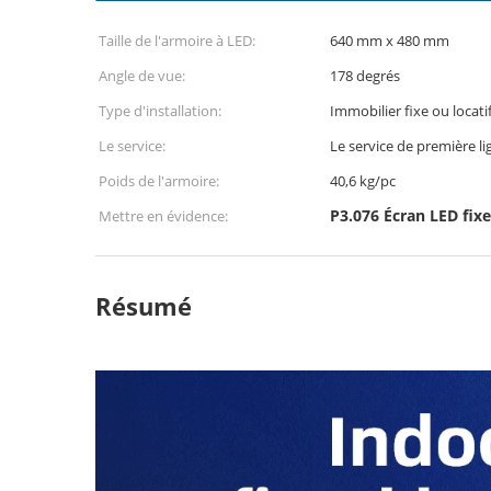
Taille de l'armoire à LED:
640 mm x 480 mm
Angle de vue:
178 degrés
Type d'installation:
Immobilier fixe ou locati
Le service:
Le service de première li
Poids de l'armoire:
40,6 kg/pc
P3.076 Écran LED fixe
Mettre en évidence:
Résumé