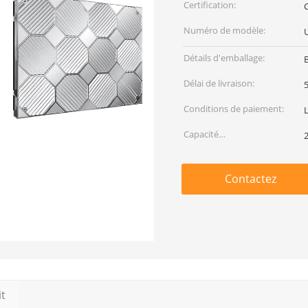
Certification:
Numéro de modèle:
Détails d'emballage:
B
Délai de livraison:
5
Conditions de paiement:
Capacité
d'approvisionnement:
Contactez
it