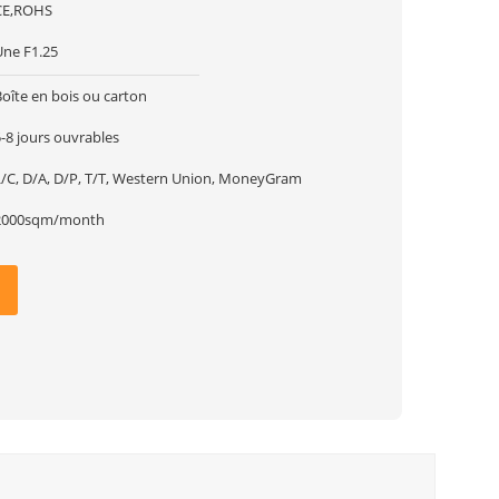
CE,ROHS
Une F1.25
oîte en bois ou carton
-8 jours ouvrables
L/C, D/A, D/P, T/T, Western Union, MoneyGram
2000sqm/month