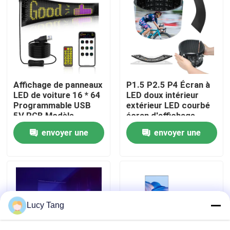
Le spectacle VR
À propos de nous
Affichage de panneaux
P1.5 P2.5 P4 Écran à
Visite de l'usine
LED de voiture 16 * 64
LED doux intérieur
Programmable USB
extérieur LED courbé
5V RGB Modèle
écran d'affichage
d'animation Texte DIY
d'annonces verticale
Contrôle de la qualité
envoyer une
envoyer une
Panneau de défilement
doux flexible
Télécommande Écran
demande
demande
LED publicitaire
Nous contacter
Nouvelles
Lucy Tang
Demandez un devis