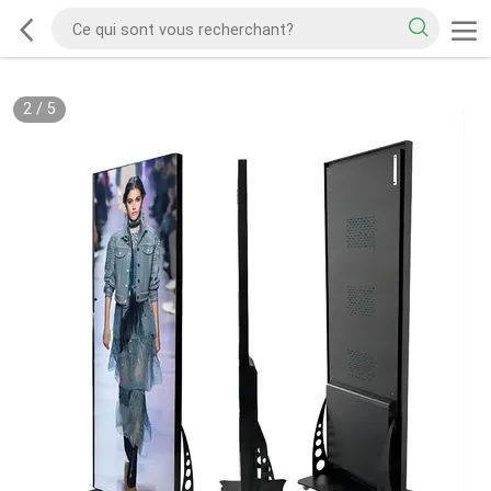
3
/
5