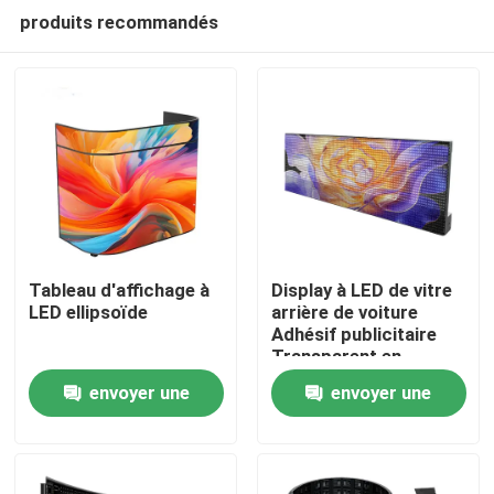
produits recommandés
Tableau d'affichage à
Display à LED de vitre
LED ellipsoïde
arrière de voiture
Adhésif publicitaire
À la maison
Transparent en
couleur Wifi 4G
envoyer une
envoyer une
Tableau d'affichage
Produits
demande
demande
Vidéos