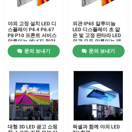
야외 고정 설치 LED 디
외관 IP65 알루미늄
스플레이 P4.4 P6.67
LED 디스플레이 초 얇
P8 P10 프론트 서비스
은 빛 고정 판타라 LED
알루미늄 에너지 절약
외관 모든 알루미늄 패
960X960Mm LED 비디
널 큰 AD 디스플레이 화
문의 보내기
문의 보내기
오 벽 IP66
면
집
제품
대형 3D LED 광고 쇼핑
픽셀과 함께 야외 LED
비디오