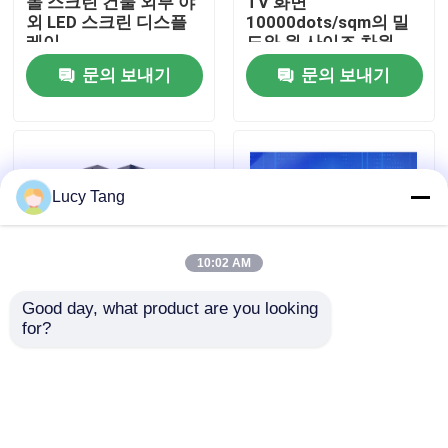
몰 스크린 건물 외부 야
TV 화면
외 LED 스크린 디스플
10000dots/sqm의 밀
레이
도와 원 사이즈 차원
VR 쇼
문의 보내기
문의 보내기
우리 에 관한 것
공장 투어
Lucy Tang
품질 관리
10:02 AM
Good day, what product are you looking 
저희와 연락
for?
야외 P10mm 고정 설치
P8 야외 광고 거대 LED
LED 화면 고 밝기 고 해
디스플레이 P2.5 P4 P5
상도 명확한 이미지 효
P8 P10 DOOH LED 스
뉴스
과
크린
문의 보내기
문의 보내기
인용 을 요청 하십시오