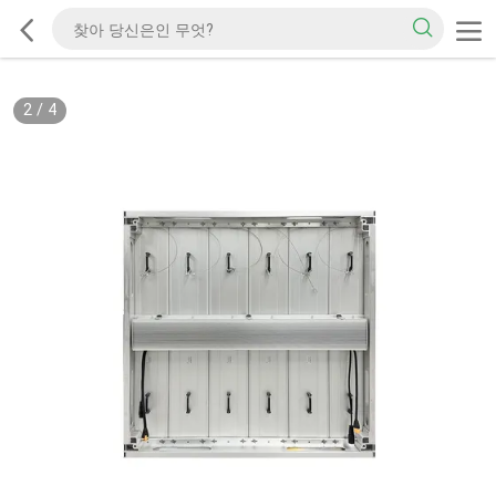
2
/
4