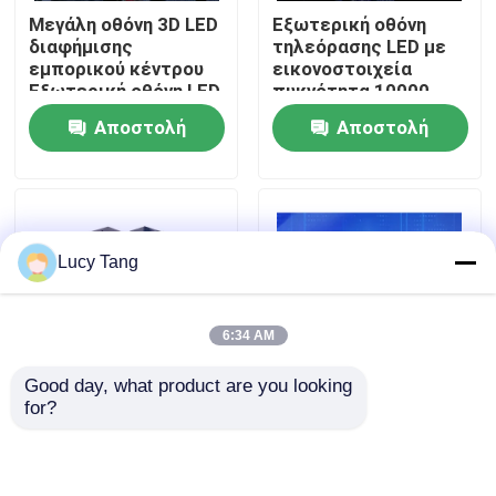
Μεγάλη οθόνη 3D LED
Εξωτερική οθόνη
διαφήμισης
τηλεόρασης LED με
Εμφάνιση VR
εμπορικού κέντρου
εικονοστοιχεία
Εξωτερική οθόνη LED
πυκνότητα 10000
εξωτερικού κτιρίου
σημείων/τ.μ. και
Αποστολή
Αποστολή
Σχετικά με εμάς
διάσταση
κυκλώματος
ερώτησης
ερώτησης
Επισκέψεις στο εργοστάσιο
Lucy Tang
Έλεγχος ποιότητας
6:34 AM
Επικοινωνήστε μαζί μας
Good day, what product are you looking 
for?
Εξωτερική οθόνη
P8 Εξωτερική
Ειδήσεις
P10mm σταθερή
διαφήμιση Γίγαντας
εγκατάσταση LED
LED οθόνη P2.5 P4 P5
υψηλή φωτεινότητα
P8 P10 DOOH LED
Ζητήστε μια προσφορά