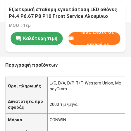
Εξωτερική σταθερή εγκατάσταση LED οθόνες
P4.4 P6.67 P8 P10 Front Service Αλουμίνιο
εξοικονόμηση ενέργειας 960X960Mm LED Video
MOQ：1τμ
Wall IP66
Μας ελάτε σε
Καλύτερη τιμή
επαφή με
Περιγραφή προϊόντων
L/C, D/A, D/P, T/T, Western Union, Mo
Όροι πληρωμής
neyGram
Δυνατότητα προ
2000 τ.μ./μήνα
σφοράς
Μάρκα
CONWIN