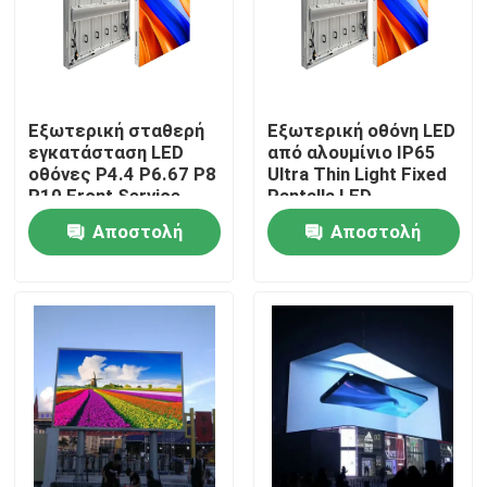
Εξωτερική σταθερή
Εξωτερική οθόνη LED
εγκατάσταση LED
από αλουμίνιο IP65
οθόνες P4.4 P6.67 P8
Ultra Thin Light Fixed
P10 Front Service
Pantalla LED
Αλουμίνιο
Εξωτερική ολικής
Αποστολή
Αποστολή
εξοικονόμηση
οθόνης από
ενέργειας
αλουμίνιο Μεγάλη
ερώτησης
ερώτησης
960X960Mm LED
οθόνη AD
Video Wall IP66
Σπίτι
Προϊόντα
Βίντεο