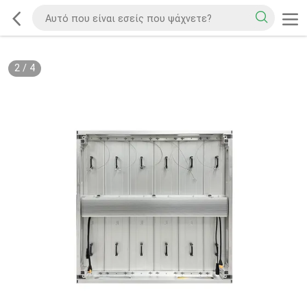
2
/
4